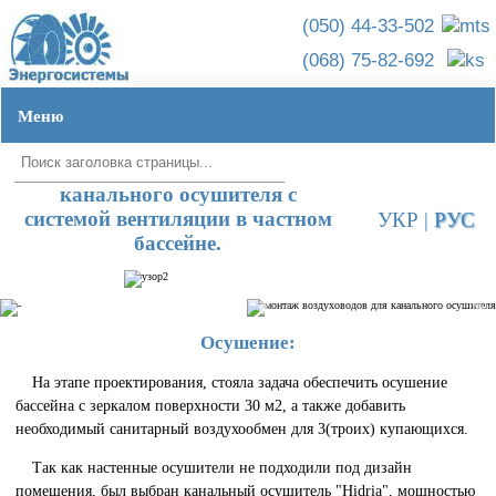
(050) 44-33-502
(068) 75-82-692
Меню
Главная ➦
Объекты ➦
Частный бассейн на Троещине
Монтаж
канального осушителя с
системой вентиляции в частном
УКР
|
РУС
бассейне.
Осушение:
На этапе проектирования, стояла задача обеспечить осушение
бассейна с зеркалом поверхности 30 м2, а также добавить
необходимый санитарный воздухообмен для 3(троих) купающихся.
Так как настенные осушители не подходили под дизайн
помещения, был выбран канальный осушитель "Hidria", мощностью