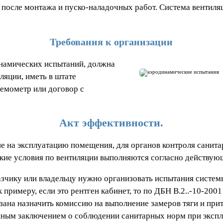
 после монтажа и пуско-наладочных работ. Система вентиляц
Требования к организации
инамических испытаний, должна
ляции, иметь в штате
емометр или договор с
Акт эффективности.
 на эксплуатацию помещения, для органов контроля санита
ские условия по вентиляции выполняются согласно действую
азчику или владельцу нужно организовать испытания систем
к примеру, если это рентген кабинет, то по ДБН В.2..-10-2
ана назначить комиссию на выполнение замеров тяги и прит
ванным заключением о соблюдении санитарных норм при эксп