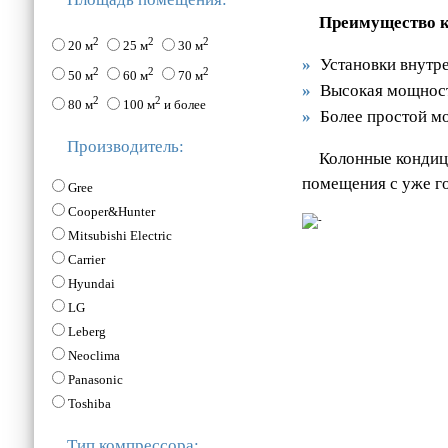
Преимущество 
2
2
2
20 м
25 м
30 м
Установки внутре
2
2
2
50 м
60 м
70 м
Высокая мощност
2
2
80 м
100 м
и более
Более простой мо
Производитель:
Колонные кондици
помещения с уже го
Gree
Cooper&Hunter
Mitsubishi Electric
Carrier
Hyundai
LG
Leberg
Neoclima
Panasonic
Toshiba
Тип компрессора: