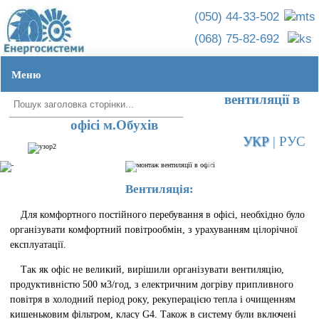
(050) 44-33-502
(068) 75-82-692
Меню
Головна ➦
Об'єкти ➦
Стоматологія на бул.Лепсе
Монтаж
вентиляції в
офісі м.Обухів
УКР
|
РУС
Вентиляція:
Для комфортного постійного перебування в офісі, необхідно було
організувати комфортний повітрообмін, з урахуванням цілорічної
експлуатації.
Так як офіс не великий, вирішили організувати вентиляцію,
продуктивністю 500 м3/год, з електричним догріву припливного
повітря в холодний період року, рекуперацією тепла і очищенням
кишеньковим фільтром, класу G4. Також в систему були включені