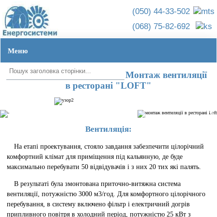
(050) 44-33-502
(068) 75-82-692
Меню
Головна ➦
Об'єкти ➦
Ресторан "Loft"
УКР
|
РУС
Монтаж вентиляції
в ресторані "LOFT"
Вентиляція:
На етапі проектування, стояло завдання забезпечити цілорічний
комфортний клімат для приміщення під кальянную, де буде
максимально перебувати 50 відвідувачів і з них 20 тих які палять.
В результаті була змонтована приточно-витяжна система
вентиляції, потужністю 3000 м3/год. Для комфортного цілорічного
перебування, в систему включено фільтр і електричний догрів
припливного повітря в холодний період, потужністю 25 кВт з