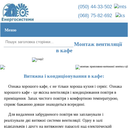
(050) 44-33-502
(068) 75-82-692
Меню
Головна ➦
Об'єкти ➦
Вентиляція в кафе
УКР
|
РУС
Монтаж вентиляції
в кафе
Витяжна і кондиціонування в кафе:
Ознака хорошого кафе, є не тільки хороша кухня і сервіс. Ознака
хорошого кафе - це якісна вентиляція і кондиціювання повітря в
приміщення. Запах чистого повітря з комфортною температурою,
сприяє бажанню довше знаходиться всередині.
Для видалення забрудненого повітря ми запланували і
реалізували дві витяжні системи вентиляції. Одну в залі
відвідувачів і другу на витяжному парасолі над електріческрй