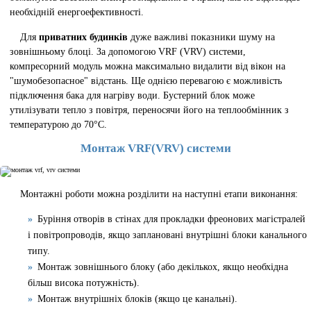
необхідній енергоефективності.
Для
приватних будинків
дуже важливі показники шуму на
зовнішньому блоці. За допомогою VRF (VRV) системи,
компресорний модуль можна максимально видалити від вікон на
"шумобезопасное" відстань. Ще однією перевагою є можливість
підключення бака для нагріву води. Бустерний блок може
утилізувати тепло з повітря, переносячи його на теплообмінник з
температурою до 70°C.
Монтаж VRF(VRV) системи
Монтажні роботи можна розділити на наступні етапи виконання:
Буріння отворів в стінах для прокладки фреонових магістралей
і повітропроводів, якщо заплановані внутрішні блоки канального
типу.
Монтаж зовнішнього блоку (або декількох, якщо необхідна
більш висока потужність).
Монтаж внутрішніх блоків (якщо це канальні).