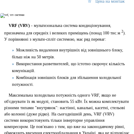
Цена на монтаж
VRF (VRV)
- мультизональна система кондиціонування,
2
призначена для середніх і великих приміщень (понад 100 тис.м
).
У порівнянні з мульти-спліт системою, має ряд переваг:
Можливість видалення внутрішніх від зовнішнього блоку,
більш ніж на 50 метрів.
Використання разветвителей, що істотно скорочує кількість
комунікацій.
Комбінація зовнішніх блоків для збільшення холодильної
потужності.
Максимальна холодильна потужність одного VRF, якщо не
об'єднувати їх як модулі, становить 55 кВт. Їх можна комплектувати
різними типами "внутрянок": настінні, канальні, касетні, стельові
або колонні (дуже рідко). На сьогоднішній день, VRF (VRV)
системи використовують тільки інверторне управління
компресором. Це пов'язано з тим, що вже на законодавчому рівні,
обмежують ввезення електрообладнання в Україні, яка не відповідає