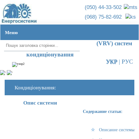
(050) 44-33-502
(068) 75-82-692
Меню
Головна ➦
Установка кондиціонера ➦
VRF (VRV)
Монтаж VRF
(VRV) систем
кондиціонування
УКР
|
РУС
Кондиціонування:
Опис системи
Содержание статьи:
Описание системы