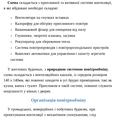
Схема
складається з припливної та витяжної системи вентиляції,
в які вбудовані необхідні складові:
Вентилятори на гнучких вставках
Калорифер для обігріву припливного повітря
Кишеньковий фільтр для очищення від пилу
Глушники, зворотні клапана, засувки
Рекуператор для збереження тепла
Система повітропроводів і повітророзподільних пристроїв.
Комплект автоматики для управління і захисту агрегатів
системи
У житлових будинках, з
природною системою повітрообміну
,
схема складається з вентиляційних каналів, із середнім розміром
140 х 140мм, які повинні заходити в усі брудні приміщення, такі як
кухня, ванна і туалет. Припливом в такій системі, повинні служити
нещільності у вікнах і дверях.
Організація повітрообміну
У громадських, комерційних і побутових будівлях, при
проектування вентиляції з механічним спонуканням, слід