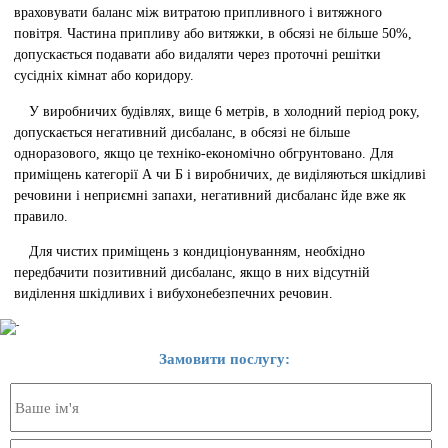
враховувати баланс між витратою припливного і витяжного
повітря. Частина припливу або витяжки, в обсязі не більше 50%,
допускається подавати або видаляти через проточні решітки
сусідніх кімнат або коридору.
У виробничих будівлях, вище 6 метрів, в холодний період року,
допускається негативний дисбаланс, в обсязі не більше
одноразового, якщо це техніко-економічно обгрунтовано. Для
приміщень категорії А чи Б і виробничих, де виділяються шкідливі
речовини і неприємні запахи, негативний дисбаланс йде вже як
правило.
Для чистих приміщень з кондиціонуванням, необхідно
передбачити позитивний дисбаланс, якщо в них відсутній
виділення шкідливих і вибухонебезпечних речовин.
Замовити послугу: