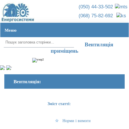
(050) 44-33-502
(068) 75-82-692
Меню
Головна ➦
Вентиляція приміщень
УКР
|
РУС
Вентиляція
приміщень
Вентиляція:
Зміст статті:
Норми і вимоги