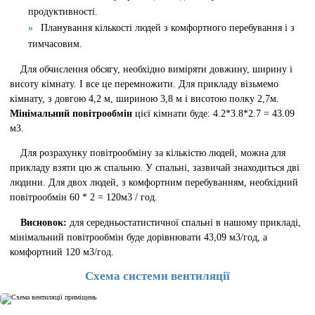
продуктивності.
Планування кількості людей з комфортного перебування і з
тимчасовим.
Для обчислення обсягу, необхідно виміряти довжину, ширину і
висоту кімнату. І все це перемножити. Для прикладу візьмемо
кімнату, з довгою 4,2 м, шириною 3,8 м і висотою полку 2,7м.
Мінімальний повітрообмін
цієї кімнати буде: 4.2*3.8*2.7 = 43.09
м3.
Для розрахунку повітрообміну за кількістю людей, можна для
прикладу взяти цю ж спальню. У спальні, зазвичай знаходиться дві
людини. Для двох людей, з комфортним перебуванням, необхідний
повітрообмін 60 * 2 = 120м3 / год.
Висновок:
для середньостатистичної спальні в нашому прикладі,
мінімальний повітрообмін буде дорівнювати 43,09 м3/год, а
комфортний 120 м3/год.
Схема системи вентиляції