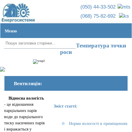
(050) 44-33-502
(068) 75-82-692
Меню
Головна ➦
Вологість повітря
УКР
|
РУС
Температура точки
роси
Вентиляція:
Відносна вологість
- це відношення
Зміст статті:
парціальних парів
води до парціального
тиску насичених парів
Норми вологості в приміщеннях
і виражається у