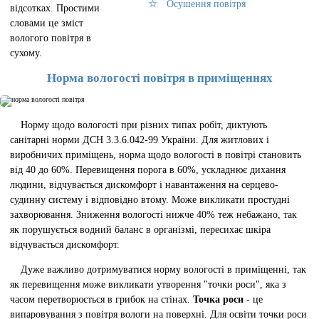
Осушення повітря
відсотках. Простими
словами це зміст
вологого повітря в
сухому.
Норма вологості повітря в приміщеннях
Норму щодо вологості при різних типах робіт, диктують
санітарні норми ДСН 3.3.6.042-99 України. Для житлових і
виробничих приміщень, норма щодо вологості в повітрі становить
від 40 до 60%. Перевищення порога в 60%, ускладнює дихання
людини, відчувається дискомфорт і навантаження на серцево-
судинну систему і відповідно втому. Може викликати простудні
захворювання. Зниження вологості нижче 40% теж небажано, так
як порушується водний баланс в організмі, пересихає шкіра
відчувається дискомфорт.
Дуже важливо дотримуватися норму вологості в приміщенні, так
як перевищення може викликати утворення "точки роси", яка з
часом перетворюється в грибок на стінах.
Точка роси
- це
випаровування з повітря вологи на поверхні. Для освіти точки роси