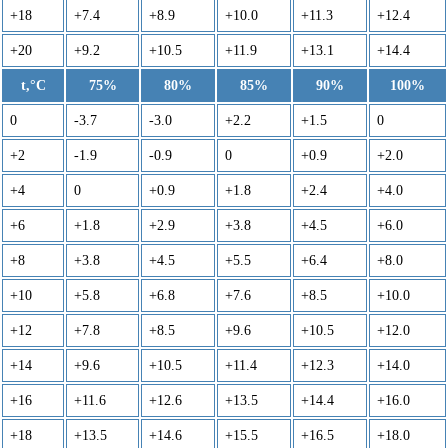
+18
+7.4
+8.9
+10.0
+11.3
+12.4
+20
+9.2
+10.5
+11.9
+13.1
+14.4
t,°C
75%
80%
85%
90%
100%
0
-3.7
-3.0
+2.2
+1.5
0
+2
-1.9
-0.9
0
+0.9
+2.0
+4
0
+0.9
+1.8
+2.4
+4.0
+6
+1.8
+2.9
+3.8
+4.5
+6.0
+8
+3.8
+4.5
+5.5
+6.4
+8.0
+10
+5.8
+6.8
+7.6
+8.5
+10.0
+12
+7.8
+8.5
+9.6
+10.5
+12.0
+14
+9.6
+10.5
+11.4
+12.3
+14.0
+16
+11.6
+12.6
+13.5
+14.4
+16.0
+18
+13.5
+14.6
+15.5
+16.5
+18.0