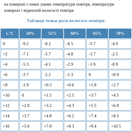
на поверхні є певні умови температури повітря, температури
поверхні і відносній вологості повітря.
Таблиця точки роси вологого повітря:
t,°C
50%
55%
60%
65%
70%
0
-9.2
-8.2
-6.5
-5.7
-4.9
+2
-7.1
-5.7
-4.8
-3.7
-2.5
+4
-5.3
-4.1
-2.9
-1.9
-0.9
+6
-3.7
-2.2
-1.3
0
+0.9
+8
-1.9
+0.5
+0.6
+1.8
+2.7
+10
0
+1.5
+2.5
+3.7
+4.5
+12
+2.0
+3.2
+4.3
+5.5
+6.8
+14
+3.7
+4.8
+6.2
+7.4
+8.5
+16
+5.6
+7.0
+8.3
+9.4
+10.5