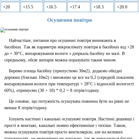
+20
+15.5
+16.5
+17.4
+18.3
+20.0
Осушення повітря
Найчастіше, питання про осушенні повітря виникають в
басейнах. Так як параметри мікроклімату повітря в басейнах від +28
до + 30°C, випаровування вологи з дзеркала басейну не малі. В
середньому, обсяг випарів можна порахувати таким чином:
Беремо площа басейну (припустимо 30м2), додаємо обхідні
доріжки (близько 10м2) і множимо це все на 0,2 (середній показник
випаровування вологи при температурі + 28°C і відносній вологості
60%), отримуємо (30 + 10) * 0,2 = 8 літрів/годину.
Це означає, що потужність осушувача повинна бути на рівні не
менше 8 літрів/годину.
Існують настінні і канальні осушувачі повітря. Настінні дешевші і
прості в монтажі, канальні значно ефективніше і тихіше. Також,
можна осушувати повітря просто вентиляцією, але на великих
потужностях, це економічно не доцільно, так як викидається багато